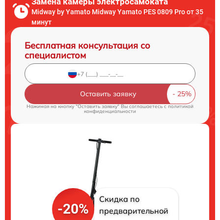
Замена камеры электросамоката
Midway by Yamato Midway Yamato PES 0809 Pro от 35
минут
Бесплатная консультация со
специалистом
Оставить заявку
Нажимая на кнопку "Оставить заявку" Вы соглашаетесь c
политикой
конфиденциальности
Скидка по
-20%
предварительной