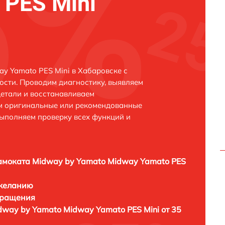
 PES Mini
y Yamato PES Mini в Хабаровске с
сти. Проводим диагностику, выявляем
етали и восстанавливаем
ем оригинальные или рекомендованные
выполняем проверку всех функций и
амоката Midway by Yamato Midway Yamato PES
 желанию
бращения
dway by Yamato Midway Yamato PES Mini от 35