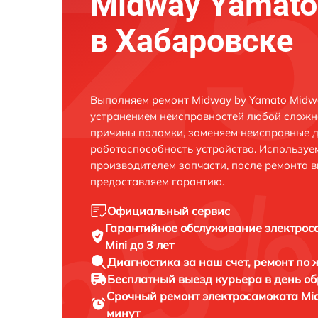
Midway Yamato
в Хабаровске
Выполняем ремонт Midway by Yamato Midwa
устранением неисправностей любой сложно
причины поломки, заменяем неисправные д
работоспособность устройства. Использу
производителем запчасти, после ремонта 
предоставляем гарантию.
Официальный сервис
Гарантийное обслуживание
электрос
Mini до 3 лет
Диагностика за наш счет,
ремонт по
Бесплатный выезд курьера
в день о
Срочный ремонт
электросамоката Mi
минут