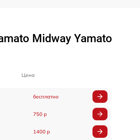
amato Midway Yamato
Цена
бесплатно
750 р
1400 р