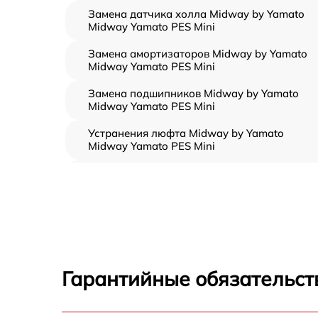
Замена датчика холла Midway by Yamato
Midway Yamato PES Mini
Замена амортизаторов Midway by Yamato
Midway Yamato PES Mini
Замена подшипников Midway by Yamato
Midway Yamato PES Mini
Устранения люфта Midway by Yamato
Midway Yamato PES Mini
Замена резины Midway by Yamato Midway
Yamato PES Mini
Апгрейд Midway by Yamato Midway Yamato
PES Mini
Восстановление разъемов питания Midway
by Yamato Midway Yamato PES Mini
Гарантийные обязательст
Замена аккумулятора Midway by Yamato
Midway Yamato PES Mini