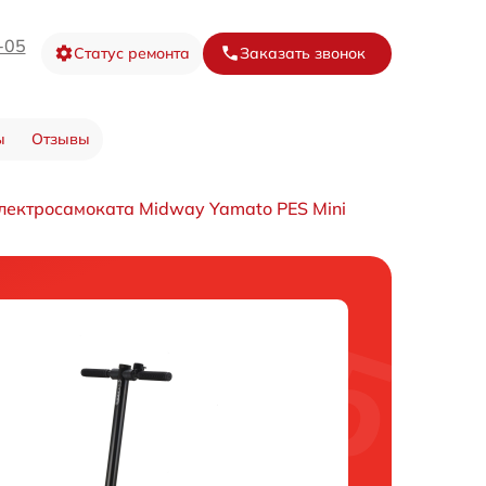
-05
Статус ремонта
Заказать звонок
ы
Отзывы
лектросамоката Midway Yamato PES Mini